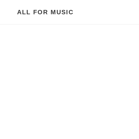
Pular
para
ALL FOR MUSIC
o
Conteúdo