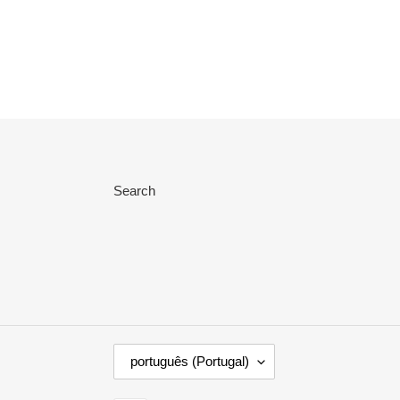
Search
I
português (Portugal)
D
I